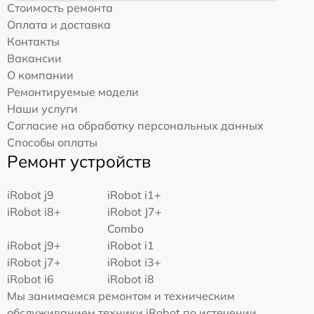
Стоимость ремонта
Оплата и доставка
Контакты
Вакансии
О компании
Ремонтируемые модели
Наши услуги
Согласие на обработку персональных данных
Способы оплаты
Ремонт устройств
iRobot j9
iRobot i1+
iRobot i8+
iRobot J7+
Combo
iRobot j9+
iRobot i1
iRobot j7+
iRobot i3+
iRobot i6
iRobot i8
Мы занимаемся ремонтом и техническим
обслуживанием техники iRobot по истечении