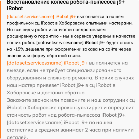
Восстановление колеса робота-пылесоса j9+
iRobot
[dataset:services:name] iRobot j9+
выполняется в нашем
профильном сц iRobot в Хабаровске опытными мастерами.
На все виды работ и запчасти предоставляем
расширенную гарантию - мы в сервисе уверены в качестве
наших работ. [dataset:services:name] iRobot j9+ будет стоить
на -15% дешевле при оформлении заказа на сайте через
звонок или форму обратной связи.
[dataset:services:name] iRobot j9+
выполняется на
выезде, если не требует специализированного
оборудования и сложного ремонта. В таких случаях
наш мастер привезет iRobot j9+ в сц iRobot в
Хабаровске и доставит обратно.
Закажите звонок или позвоните и наш сотрудник сц
iRobot в Хабаровске проконсультирует и определит
стоимость работ над робота-пылесоса iRobot j9+.
[dataset:services:name] iRobot j9+ по нашей
статистике в среднем занимает 2 часа при наличии
деталей.