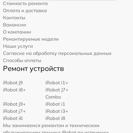
Стоимость ремонта
Оплата и доставка
Контакты
Вакансии
О компании
Ремонтируемые модели
Наши услуги
Согласие на обработку персональных данных
Способы оплаты
Ремонт устройств
iRobot j9
iRobot i1+
iRobot i8+
iRobot J7+
Combo
iRobot j9+
iRobot i1
iRobot j7+
iRobot i3+
iRobot i6
iRobot i8
Мы занимаемся ремонтом и техническим
обслуживанием техники iRobot по истечении