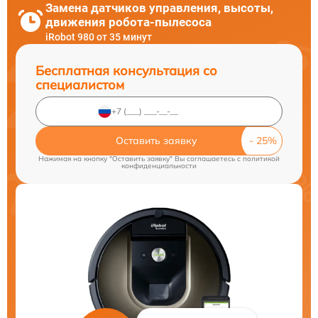
Замена датчиков управления, высоты,
движения робота-пылесоса
iRobot 980 от 35 минут
Бесплатная консультация со
специалистом
Оставить заявку
Нажимая на кнопку "Оставить заявку" Вы соглашаетесь c
политикой
конфиденциальности